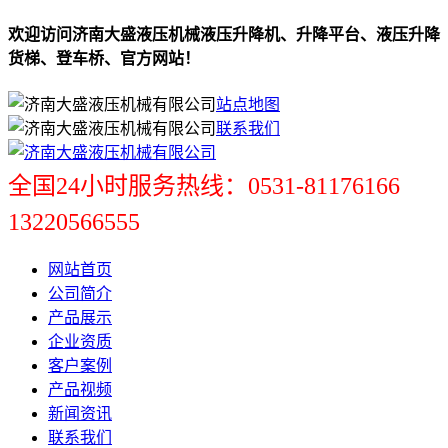
欢迎访问济南大盛液压机械液压升降机、升降平台、液压升降
货梯、登车桥、官方网站！
站点地图
联系我们
全国24小时服务热线：0531-81176166
13220566555
网站首页
公司简介
产品展示
企业资质
客户案例
产品视频
新闻资讯
联系我们