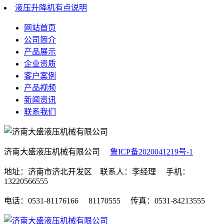
液压升降机有点说明
网站首页
公司简介
产品展示
企业资质
客户案例
产品视频
新闻资讯
联系我们
济南大盛液压机械有限公司
鲁ICP备2020041219号-1
地址：济南市济北开发区 联系人：李经理 手机：
13220566555
电话：0531-81176166 81170555 传真：0531-84213555