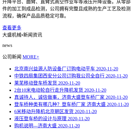
升降平台、曲臂、直臂式高空作业车等液压升降设备。从零部
件的加工到成品检测，公司拥有完整且成熟的生产工艺及检测
流程，确保产品品质稳定可靠。
查看更多
大盛机械
•新闻资讯
news
公司新闻
MORE+
北京南兴益源人防设备厂订购电动平车
2020-11-20
中铁四局集团西安分公司订购我公司全自行
2020-11-20
莱芜移动登车桥发货
2020-11-20
2台10米电动轮自行走升降机发货
2020-11-20
真诚待人，诚信做事，济南大盛登车桥厂家
2020-11-20
登车桥种类有哪几种？登车桥厂家 济南大盛
2020-11-20
6米移动升降机北京朝区发货
2020-11-20
液压登车桥的设计与原理
2020-11-20
购机说明---济南大盛
2020-11-20