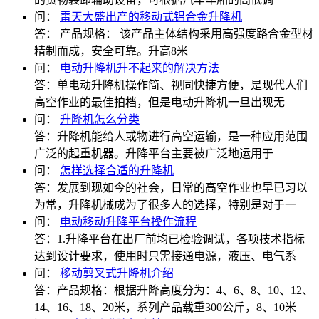
问：
雷天大盛出产的移动式铝合金升降机
答：
产品规格： 该产品主体结构采用高强度路合金型材
精制而成，安全可靠。升高8米
问：
电动升降机升不起来的解决方法
答：
单电动升降机操作简、视同快捷方便，是现代人们
高空作业的最佳拍档，但是电动升降机一旦出现无
问：
升降机怎么分类
答：
升降机能给人或物进行高空运输，是一种应用范围
广泛的起重机器。升降平台主要被广泛地运用于
问：
怎样选择合适的升降机
答：
发展到现如今的社会，日常的高空作业也早已习以
为常，升降机械成为了很多人的选择，特别是对于一
问：
电动移动升降平台操作流程
答：
1.升降平台在出厂前均已检验调试，各项技术指标
达到设计要求，使用时只需接通电源，液压、电气系
问：
移动剪叉式升降机介绍
答：
产品规格：根据升降高度分为：4、6、8、10、12、
14、16、18、20米，系列产品载重300公斤，8、10米