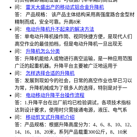
问：
雷天大盛出产的移动式铝合金升降机
答：
产品规格： 该产品主体结构采用高强度路合金型材
精制而成，安全可靠。升高8米
问：
电动升降机升不起来的解决方法
答：
单电动升降机操作简、视同快捷方便，是现代人们
高空作业的最佳拍档，但是电动升降机一旦出现无
问：
升降机怎么分类
答：
升降机能给人或物进行高空运输，是一种应用范围
广泛的起重机器。升降平台主要被广泛地运用于
问：
怎样选择合适的升降机
答：
发展到现如今的社会，日常的高空作业也早已习以
为常，升降机械成为了很多人的选择，特别是对于一
问：
电动移动升降平台操作流程
答：
1.升降平台在出厂前均已检验调试，各项技术指标
达到设计要求，使用时只需接通电源，液压、电气系
问：
移动剪叉式升降机介绍
答：
产品规格：根据升降高度分为：4、6、8、10、12、
14、16、18、20米，系列产品载重300公斤，8、10米