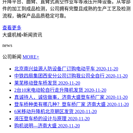
升降平台、曲臂、直臂式高空作业车等液压升降设备。从零部
件的加工到成品检测，公司拥有完整且成熟的生产工艺及检测
流程，确保产品品质稳定可靠。
查看更多
大盛机械
•新闻资讯
news
公司新闻
MORE+
北京南兴益源人防设备厂订购电动平车
2020-11-20
中铁四局集团西安分公司订购我公司全自行
2020-11-20
莱芜移动登车桥发货
2020-11-20
2台10米电动轮自行走升降机发货
2020-11-20
真诚待人，诚信做事，济南大盛登车桥厂家
2020-11-20
登车桥种类有哪几种？登车桥厂家 济南大盛
2020-11-20
6米移动升降机北京朝区发货
2020-11-20
液压登车桥的设计与原理
2020-11-20
购机说明---济南大盛
2020-11-20