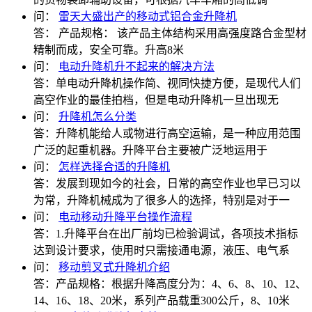
问：
雷天大盛出产的移动式铝合金升降机
答：
产品规格： 该产品主体结构采用高强度路合金型材
精制而成，安全可靠。升高8米
问：
电动升降机升不起来的解决方法
答：
单电动升降机操作简、视同快捷方便，是现代人们
高空作业的最佳拍档，但是电动升降机一旦出现无
问：
升降机怎么分类
答：
升降机能给人或物进行高空运输，是一种应用范围
广泛的起重机器。升降平台主要被广泛地运用于
问：
怎样选择合适的升降机
答：
发展到现如今的社会，日常的高空作业也早已习以
为常，升降机械成为了很多人的选择，特别是对于一
问：
电动移动升降平台操作流程
答：
1.升降平台在出厂前均已检验调试，各项技术指标
达到设计要求，使用时只需接通电源，液压、电气系
问：
移动剪叉式升降机介绍
答：
产品规格：根据升降高度分为：4、6、8、10、12、
14、16、18、20米，系列产品载重300公斤，8、10米