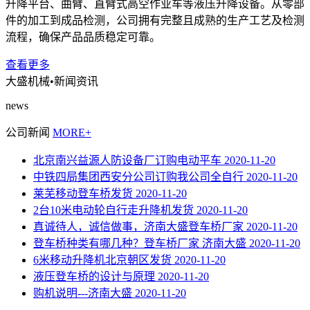
升降平台、曲臂、直臂式高空作业车等液压升降设备。从零部
件的加工到成品检测，公司拥有完整且成熟的生产工艺及检测
流程，确保产品品质稳定可靠。
查看更多
大盛机械
•新闻资讯
news
公司新闻
MORE+
北京南兴益源人防设备厂订购电动平车
2020-11-20
中铁四局集团西安分公司订购我公司全自行
2020-11-20
莱芜移动登车桥发货
2020-11-20
2台10米电动轮自行走升降机发货
2020-11-20
真诚待人，诚信做事，济南大盛登车桥厂家
2020-11-20
登车桥种类有哪几种？登车桥厂家 济南大盛
2020-11-20
6米移动升降机北京朝区发货
2020-11-20
液压登车桥的设计与原理
2020-11-20
购机说明---济南大盛
2020-11-20